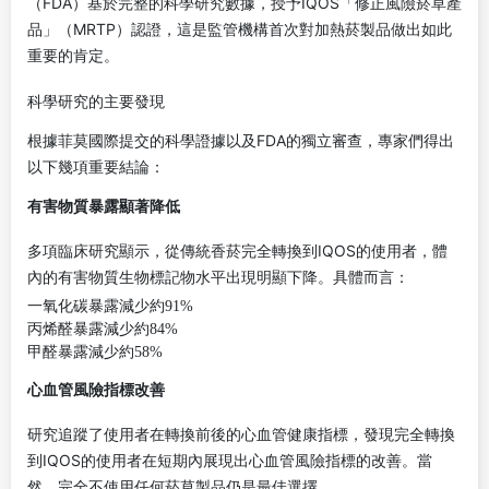
（FDA）基於完整的科學研究數據，授予IQOS「修正風險菸草產
品」（MRTP）認證，這是監管機構首次對加熱菸製品做出如此
重要的肯定。
科學研究的主要發現
根據菲莫國際提交的科學證據以及FDA的獨立審查，專家們得出
以下幾項重要結論：
有害物質暴露顯著降低
多項臨床研究顯示，從傳統香菸完全轉換到IQOS的使用者，體
內的有害物質生物標記物水平出現明顯下降。具體而言：
一氧化碳暴露減少約91%
丙烯醛暴露減少約84%
甲醛暴露減少約58%
心血管風險指標改善
研究追蹤了使用者在轉換前後的心血管健康指標，發現完全轉換
到IQOS的使用者在短期內展現出心血管風險指標的改善。當
然，完全不使用任何菸草製品仍是最佳選擇。