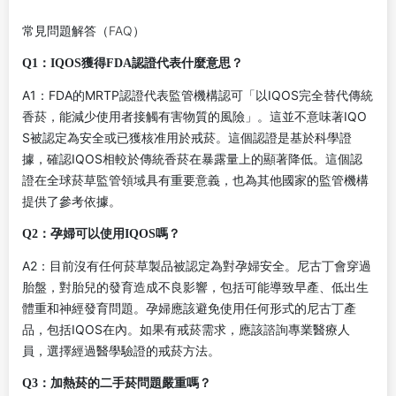
常見問題解答（FAQ）
Q1：IQOS獲得FDA認證代表什麼意思？
A1：FDA的MRTP認證代表監管機構認可「以IQOS完全替代傳統
香菸，能減少使用者接觸有害物質的風險」。這並不意味著IQO
S被認定為安全或已獲核准用於戒菸。這個認證是基於科學證
據，確認IQOS相較於傳統香菸在暴露量上的顯著降低。這個認
證在全球菸草監管領域具有重要意義，也為其他國家的監管機構
提供了參考依據。
Q2：孕婦可以使用IQOS嗎？
A2：目前沒有任何菸草製品被認定為對孕婦安全。尼古丁會穿過
胎盤，對胎兒的發育造成不良影響，包括可能導致早產、低出生
體重和神經發育問題。孕婦應該避免使用任何形式的尼古丁產
品，包括IQOS在內。如果有戒菸需求，應該諮詢專業醫療人
員，選擇經過醫學驗證的戒菸方法。
Q3：加熱菸的二手菸問題嚴重嗎？