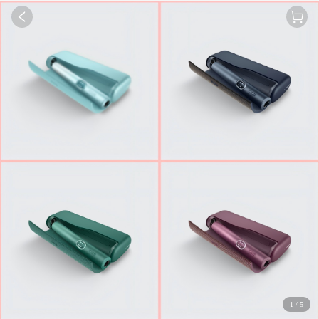
1
/
5