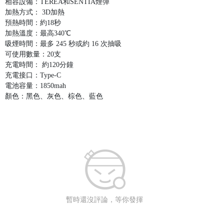
相容設備：TEREA和SENTIA煙彈
加熱方式： 3D加熱
預熱時間：約18秒
加熱溫度：最高340℃
吸煙時間：最多 245 秒或約 16 次抽吸
可使用數量：20支
充電時間： 約120分鐘
充電接口：Type-C
電池容量：1850mah
顏色：黑色、灰色、棕色、藍色
暫時還沒評論，等你發揮